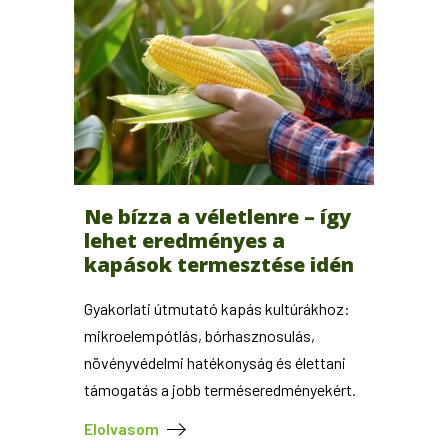
Ne bízza a véletlenre – így
lehet eredményes a
kapások termesztése idén
Gyakorlati útmutató kapás kultúrákhoz:
mikroelempótlás, bórhasznosulás,
növényvédelmi hatékonyság és élettani
támogatás a jobb terméseredményekért.
Elolvasom