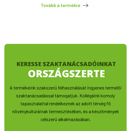
Tovább a termékre
KERESSE SZAKTANÁCSADÓINKAT
ORSZÁGSZERTE
A termékeink szakszerű felhasználását ingyenes termelői
szaktanácsadással támogatjuk. Kollégáink komoly
tapasztalattal rendelkeznek az adott térség fő
növénykultúráinak termesztésében, és a készítmények
célszerű alkalmazásában.