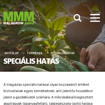
NYITÓLAP
TERMÉKEK
SPECIÁLIS HATÁS
SPECIÁLIS HATÁS
A trágyázás speciális hatásai olyan hozzáadott értéket
biztosítanak egyes termékeknek, ami jelentős hozadékot
jelent a gazdálkodók számára. A mikrobákkal kiegészített
alaptrágyák tápanyagfeltáró, talajegészség-javító hatása