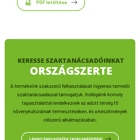
PDF letöltése
KERESSE SZAKTANÁCSADÓINKAT
ORSZÁGSZERTE
A termékeink szakszerű felhasználását ingyenes termelői
szaktanácsadással támogatjuk. Kollégáink komoly
tapasztalattal rendelkeznek az adott térség fő
növénykultúráinak termesztésében, és a készítmények
célszerű alkalmazásában.
Lépjen kapcsolatba tanácsadóinkkal