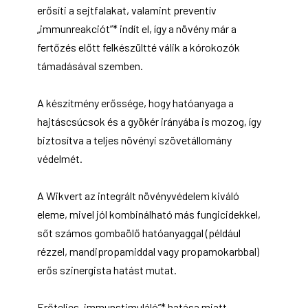
erősíti a sejtfalakat, valamint preventív
„immunreakciót”* indít el, így a növény már a
fertőzés előtt felkészültté válik a kórokozók
támadásával szemben.
A készítmény erőssége, hogy hatóanyaga a
hajtáscsúcsok és a gyökér irányába is mozog, így
biztosítva a teljes növényi szövetállomány
védelmét.
A Wikvert az integrált növényvédelem kiváló
eleme, mivel jól kombinálható más fungicidekkel,
sőt számos gombaölő hatóanyaggal (például
rézzel, mandipropamiddal vagy propamokarbbal)
erős szinergista hatást mutat.
Erőteljes „immunstimuláló”* hatása miatt