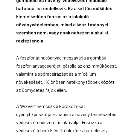
gombaölő és növényi védekezést indukáló
hatással is rendelkezik. Ez a kettős működés
kiemelkedően fontos az átalakuló
növényvédelemben, mivel a készítménnyel
szemben nem, vagy csak nehezen alakul ki
rezisztencia.
A foszfonát hatóanyag megzavarja a gombák
foszfor-anyagcseréjét, gátolja az enzimműködést,
valamint a spóracsírázást és a micélium
növekedését. Különösen hatékony többek között
az Oomycetes fajok ellen.
A Wikvert nemcsak a kórokozókat
gyengíti/pusztítja el, hanem a növény természetes
védekezőrendszerét is aktiválja. Fokozza a
védekező fehérjék és fitoalexinek termelését,