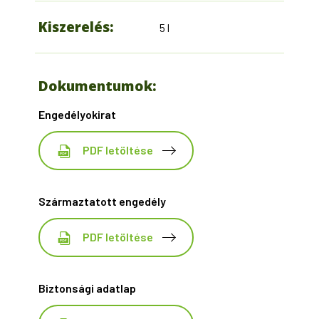
Kiszerelés:
5 l
Dokumentumok:
Engedélyokirat
PDF letöltése
Származtatott engedély
PDF letöltése
Biztonsági adatlap