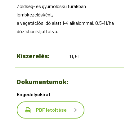
Zöldség- és gyümölcskultúrákban
lombkezelésként,
a vegetációs idő alatt 1-4 alkalommal, 0,5-1 l/ha
dózisban kijuttatva.
Kiszerelés:
1 l, 5 l
Dokumentumok:
Engedélyokirat
PDF letöltése