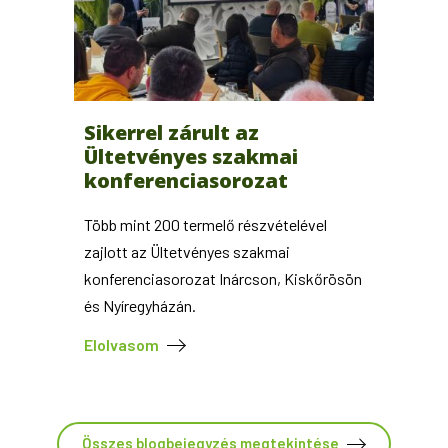
Sikerrel zárult az
Ültetvényes szakmai
konferenciasorozat
Több mint 200 termelő részvételével
zajlott az Ültetvényes szakmai
konferenciasorozat Inárcson, Kiskőrösön
és Nyíregyházán.
Elolvasom
Összes blogbejegyzés megtekintése