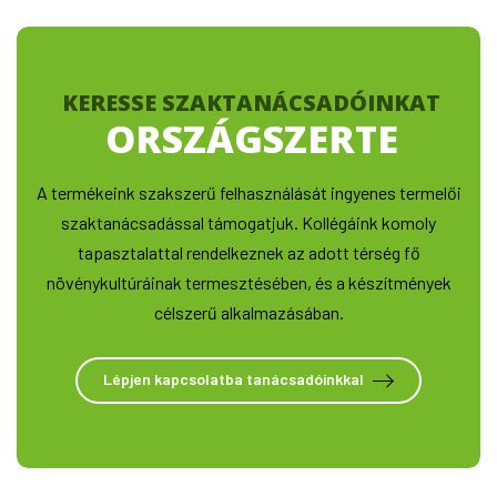
KERESSE SZAKTANÁCSADÓINKAT
ORSZÁGSZERTE
A termékeink szakszerű felhasználását ingyenes termelői
szaktanácsadással támogatjuk. Kollégáink komoly
tapasztalattal rendelkeznek az adott térség fő
növénykultúráinak termesztésében, és a készítmények
célszerű alkalmazásában.
Lépjen kapcsolatba tanácsadóinkkal