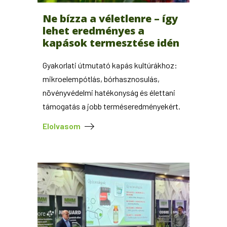
Ne bízza a véletlenre – így
lehet eredményes a
kapások termesztése idén
Gyakorlati útmutató kapás kultúrákhoz:
mikroelempótlás, bórhasznosulás,
növényvédelmi hatékonyság és élettani
támogatás a jobb terméseredményekért.
Elolvasom